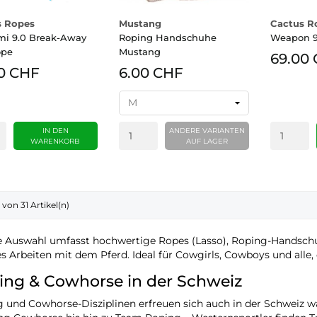
s Ropes
Mustang
Cactus R
i 9.0 Break-Away
Roping Handschuhe
Weapon 9
ope
Mustang
69.00
0 CHF
6.00 CHF
IN DEN
ANDERE VARIANTEN
WARENKORB
AUF LAGER
4 von 31 Artikel(n)
 Auswahl umfasst hochwertige Ropes (Lasso), Roping-Handsch
es Arbeiten mit dem Pferd. Ideal für Cowgirls, Cowboys und alle
ing & Cowhorse in der Schweiz
 und Cowhorse-Disziplinen erfreuen sich auch in der Schweiz w