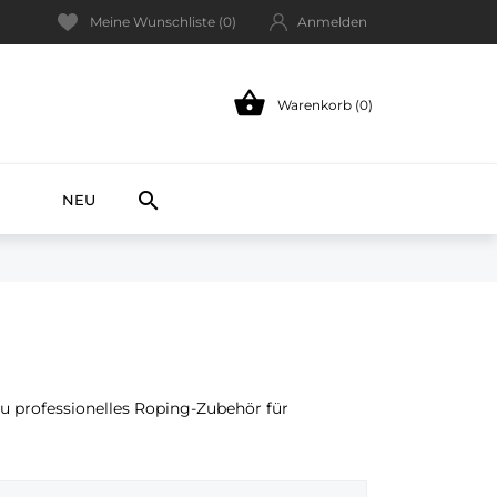
Meine Wunschliste (
0
)
Anmelden

Warenkorb (0)
NEW

NEU
du professionelles Roping-Zubehör für