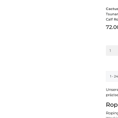
Cactu
Tsunam
Calf R
72.0
1 - 2
Unsere
präzis
Rop
Roping