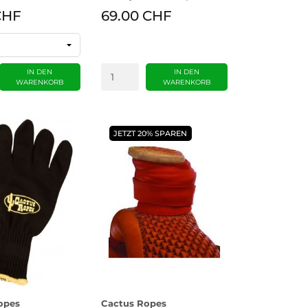
CHF
69.00 CHF
IN DEN
IN DEN
WARENKORB
WARENKORB
JETZT 20% SPAREN
opes
Cactus Ropes