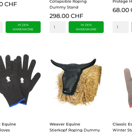
Collapsible Roping
Protégé H
00 CHF
Dummy Stand
68.00
298.00 CHF
IN DEN
IN DEN
WARENKORB
WARENKORB
c Equine
Weaver Equine
Classic E
loves
Stierkopf Roping Dummy
Winter S