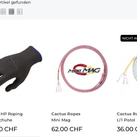
Artikel gefunden
NICHT A
r HP Roping
Cactus Ropes
Cactus R
chuhe
Mini Mag
Li’l Pistol
0 CHF
62.00 CHF
36.00