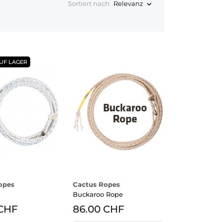
Relevanz
Sortiert nach:

UF LAGER
opes
Cactus Ropes
Buckaroo Rope
 CHF
86.00 CHF