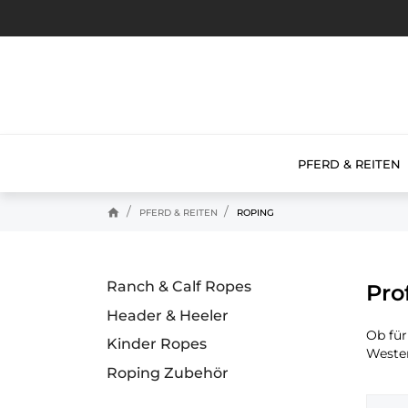
PFERD & REITEN
home
PFERD & REITEN
ROPING
Ranch & Calf Ropes
Pro
Header & Heeler
Ob für
Kinder Ropes
Wester
Roping Zubehör