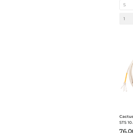
Cactu
STS 10
76.0