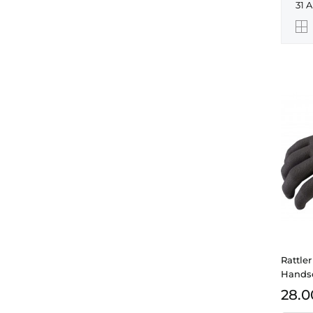
31 
Rattle
Hands
28.0