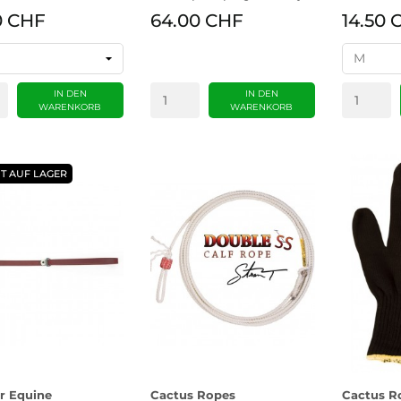
0 CHF
64.00 CHF
14.50 
IN DEN
IN DEN
WARENKORB
WARENKORB
T AUF LAGER
r Equine
Cactus Ropes
Cactus R