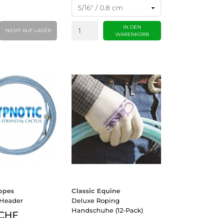
IN DEN
NICHT AUF LAGER
WARENKORB
opes
Classic Equine
 Header
Deluxe Roping
Handschuhe (12-Pack)
 CHF