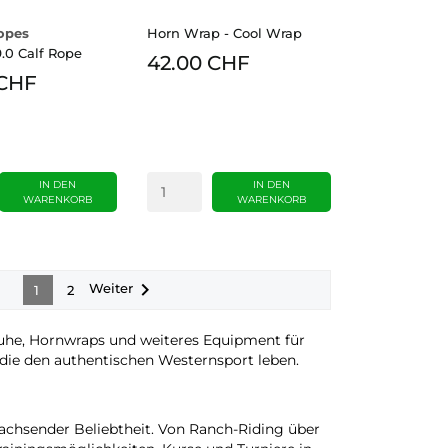
opes
Horn Wrap - Cool Wrap
.0 Calf Rope
42.00 CHF
 CHF
IN DEN
IN DEN
WARENKORB
WARENKORB

Weiter
1
2
uhe, Hornwraps und weiteres Equipment für
, die den authentischen Westernsport leben.
achsender Beliebtheit. Von Ranch-Riding über