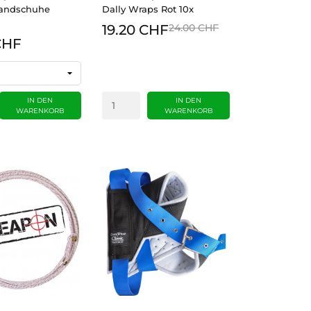
andschuhe
Dally Wraps Rot 10x
19.20 CHF
24.00 CHF
CHF
IN DEN
IN DEN
WARENKORB
WARENKORB