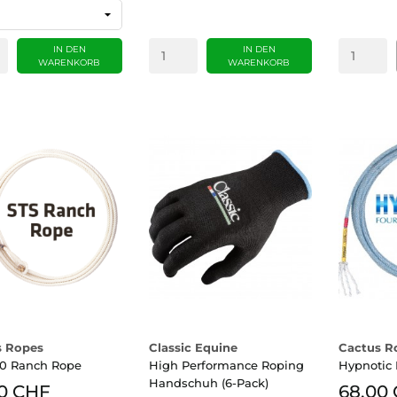
IN DEN
IN DEN
WARENKORB
WARENKORB
s Ropes
Classic Equine
Cactus R
.0 Ranch Rope
High Performance Roping
Hypnotic
Handschuh (6-Pack)
0 CHF
68.00