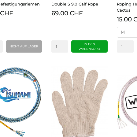
efestigungsriemen
Double S 9.0 Calf Rope
Roping H
Cactus
 CHF
69.00 CHF
15.00 
IN DEN
NICHT AUF LAGER
WARENKORB