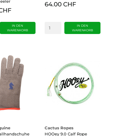
eeler
64.00 CHF
 CHF
IN DEN
IN DEN
WARENKORB
WARENKORB
quine
Cactus Ropes
tallhandschuhe
HOOey 9.0 Calf Rope