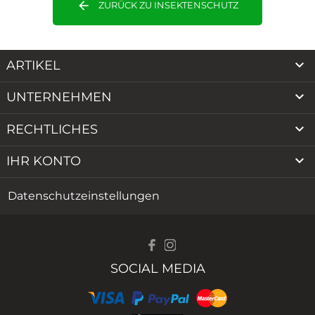
arrow_back
ZURÜCK ZU INSEKTENSCHUTZ

ARTIKEL

UNTERNEHMEN

RECHTLICHES

IHR KONTO
Datenschutzeinstellungen
SOCIAL MEDIA