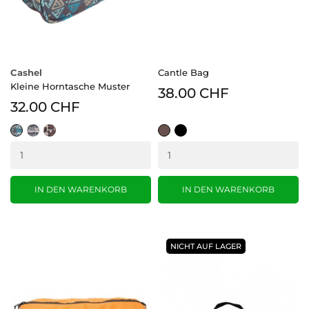
Cashel
Cantle Bag
Kleine Horntasche Muster
38.00 CHF
32.00 CHF
Teal
Camo
leopard
braun
schwarz
Tribal
2
IN DEN WARENKORB
IN DEN WARENKORB
NICHT AUF LAGER