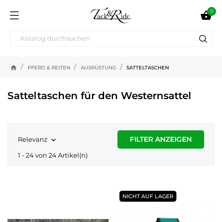
0

home
PFERD & REITEN
AUSRÜSTUNG
SATTELTASCHEN
Satteltaschen für den Westernsattel
FILTER ANZEIGEN
Relevanz

1 - 24 von 24 Artikel(n)
NICHT AUF LAGER