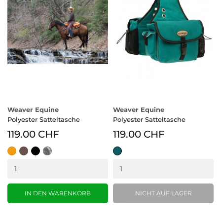
Weaver Equine
Weaver Equine
Polyester Satteltasche
Polyester Satteltasche
119.00 CHF
119.00 CHF
Orange
braun
schwarz
Camo
Teal
(OR)
IN DEN WARENKORB
NICHT AUF LAGER