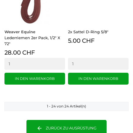
Weaver Equine
2x Sattel D-Ring 5/8"
Lederriemen 2er Pack, 1/2" X
5.00 CHF
72"
28.00 CHF
IN DEN WARENKORB
IN DEN WARENKORB
1 - 24 von 24 Artikel(n)
arrow_back
ZURÜCK ZU AUSRÜSTUNG