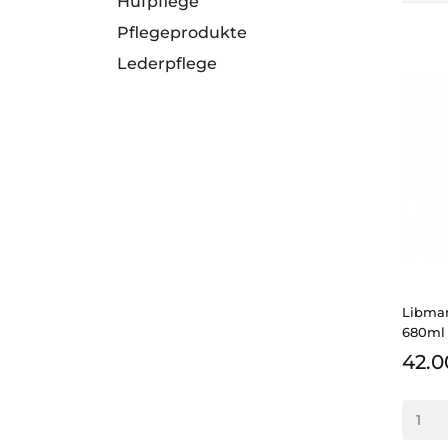
Hufpflege
Pflegeprodukte
Lederpflege
Libman
680ml
42.0