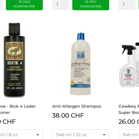
IN DEN
IN DEN
WARENKORB
WARENKORB
re - Bick 4 Leder
Anti-Allergen Shampoo
Cowboy 
ioner
Super Bo
38.00 CHF
0 CHF
26.00