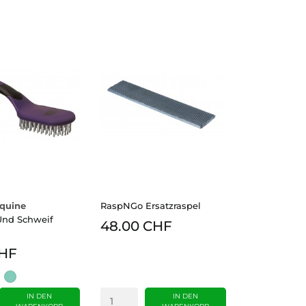
quine
RaspNGo Ersatzraspel
nd Schweif
48.00 CHF
CHF
lett
Mint
grün
IN DEN
IN DEN
rple
(MT)