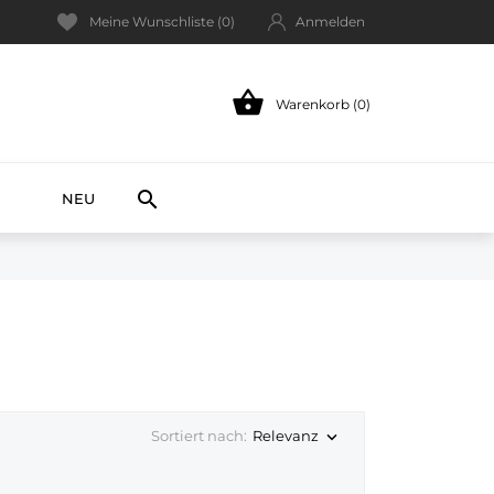
Meine Wunschliste (
0
)
Anmelden

Warenkorb (0)
NEW

NEU
Relevanz
Sortiert nach:
