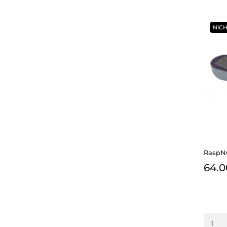
NICH
RaspN
64.