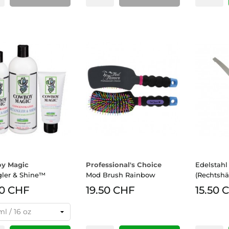
(P
y Magic
Professional's Choice
Edelstah
ler & Shine™
Mod Brush Rainbow
(Rechtshä
00 CHF
19.50 CHF
15.50 