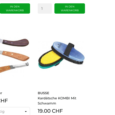
IN DEN
IN DEN
WARENKORB
WARENKORB
r
BUSSE
Kardätsche KOMBI Mit
CHF
Schwamm
19.00 CHF