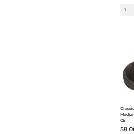
Classi
Medizi
CE
58.0