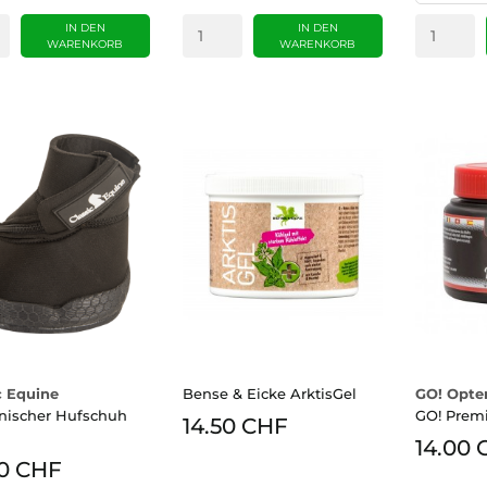
IN DEN
IN DEN
WARENKORB
WARENKORB
c Equine
Bense & Eicke ArktisGel
GO! Opte
nischer Hufschuh
GO! Prem
14.50 CHF
14.00 
0 CHF