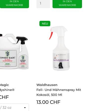
IN DEN
IN DEN
WARENKORB
WARENKORB
NEU
Magic
Waldhausen
dyshine®
Fell- Und Mähnenspray Mit
Kokosöl, 500 Ml
 CHF
13.00 CHF