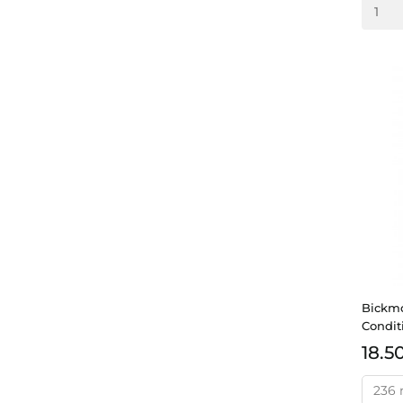
Bickmo
Condit
18.5