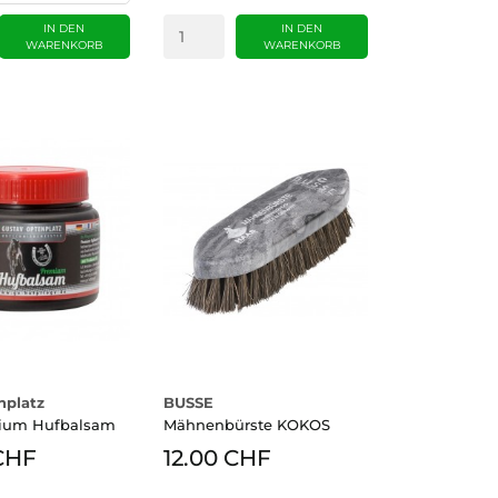
IN DEN
IN DEN
WARENKORB
WARENKORB
nplatz
BUSSE
ium Hufbalsam
Mähnenbürste KOKOS
CHF
12.00 CHF