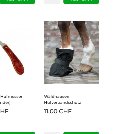
WARENKORB
WARENKORB
U)
l Hufmesser
Waldhausen
nder)
Hufverbandschutz
CHF
11.00 CHF