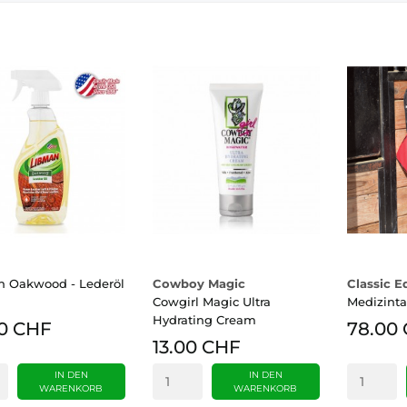
 Oakwood - Lederöl
Cowboy Magic
Classic E
Cowgirl Magic Ultra
Medizint
Hydrating Cream
0 CHF
78.00
13.00 CHF
IN DEN
IN DEN
WARENKORB
WARENKORB