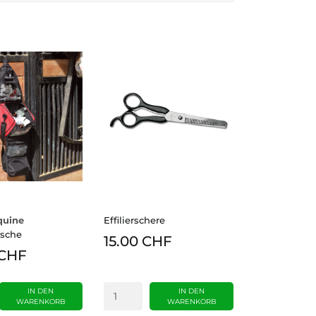
quine
Effilierschere
asche
15.00 CHF
 CHF
IN DEN
IN DEN
WARENKORB
WARENKORB