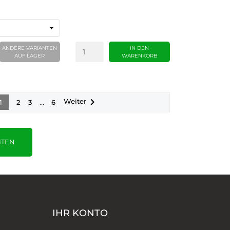
ANDERE VARIANTEN
IN DEN
AUF LAGER
WARENKORB

Weiter
…
1
2
3
6
ITEN
IHR KONTO