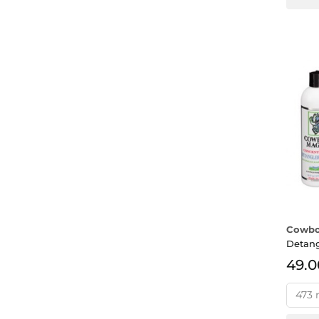
Cowbo
Detang
49.