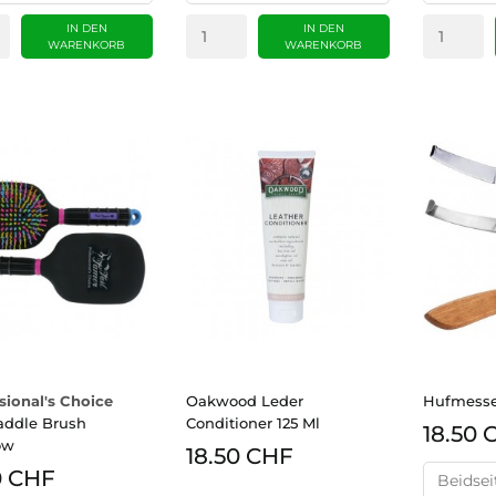
IN DEN
IN DEN
WARENKORB
WARENKORB
sional's Choice
Oakwood Leder
Hufmesse
addle Brush
Conditioner 125 Ml
18.50 
ow
18.50 CHF
0 CHF