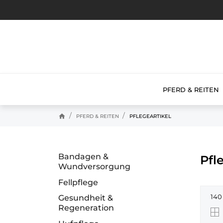
PFERD & REITEN
home
PFERD & REITEN
PFLEGEARTIKEL
Bandagen &
Pfl
Wundversorgung
Fellpflege
140
Gesundheit &
Regeneration