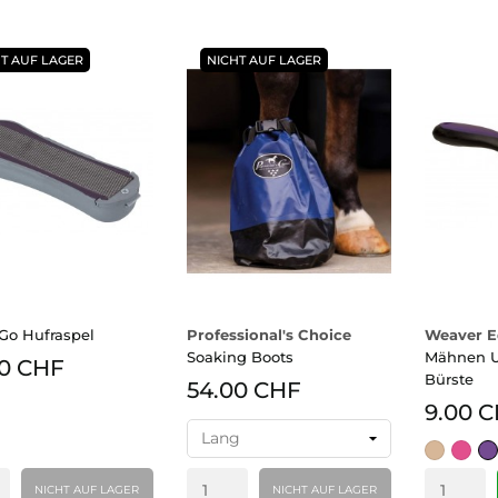
T AUF LAGER
NICHT AUF LAGER
Go Hufraspel
Professional's Choice
Weaver E
Soaking Boots
Mähnen U
00 CHF
Bürste
54.00 CHF
9.00 
Beige
pink
Vio
/
NICHT AUF LAGER
NICHT AUF LAGER
Pu