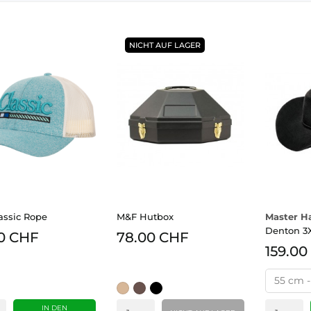
NICHT AUF LAGER
assic Rope
M&F Hutbox
Master Ha
Denton 3
0 CHF
78.00 CHF
159.00
Beige
braun
schwarz
IN DEN