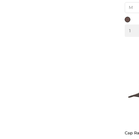
braun
Cap Ra