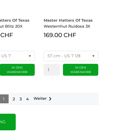
tters Of Texas
Master Hatters Of Texas
t Blitz 20X
Westernhut Ruidosa 3X
 CHF
169.00 CHF
IN DEN
IN DEN
WARENKORB
WARENKORB

Weiter
1
2
3
4
UNG