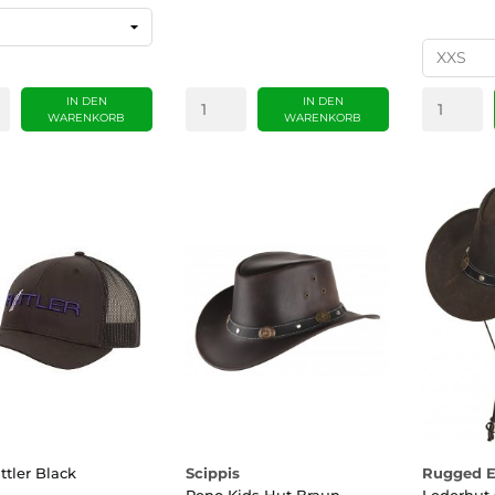
IN DEN
IN DEN
WARENKORB
WARENKORB
ttler Black
Scippis
Rugged E
Reno Kids Hut Braun
Lederhut