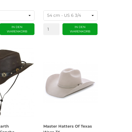
IN DEN
IN DEN
WARENKORB
WARENKORB
arth
Master Hatters Of Texas
 Concho
Waco 3X