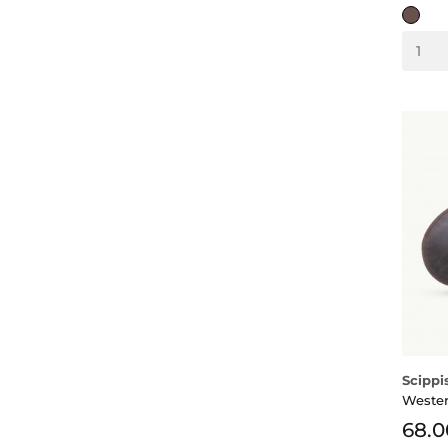
braun
Scippi
Wester
68.