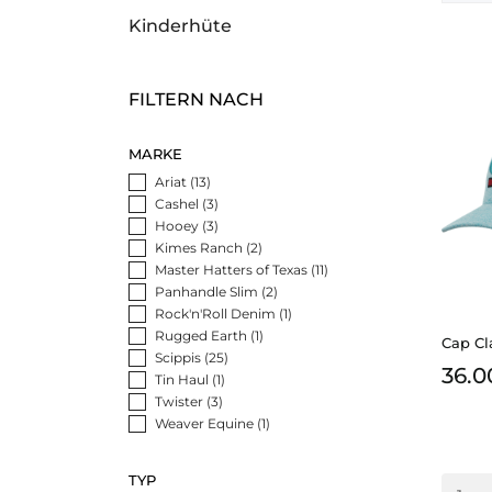
Kinderhüte
FILTERN NACH
MARKE
Ariat
(13)
Cashel
(3)
Hooey
(3)
Kimes Ranch
(2)
Master Hatters of Texas
(11)
Panhandle Slim
(2)
Rock'n'Roll Denim
(1)
Rugged Earth
(1)
Cap Cl
Scippis
(25)
36.0
Tin Haul
(1)
Twister
(3)
Weaver Equine
(1)
TYP