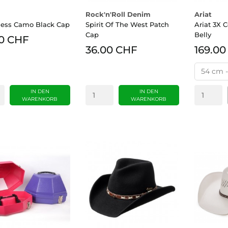
Rock'n'Roll Denim
Ariat
less Camo Black Cap
Spirit Of The West Patch
Ariat 3X 
Cap
Belly
0 CHF
36.00 CHF
169.00
IN DEN
IN DEN
WARENKORB
WARENKORB