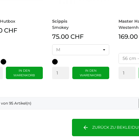
 Hutbox
Scippis
Master Ha
Smokey
Westernhu
0 CHF
75.00 CHF
169.00
lett
schwarz
schwarz
IN DEN
IN DEN
WARENKORB
WARENKORB
4 von 95 Artikel(n)
arrow_back
ZURÜCK ZU BEKLEID