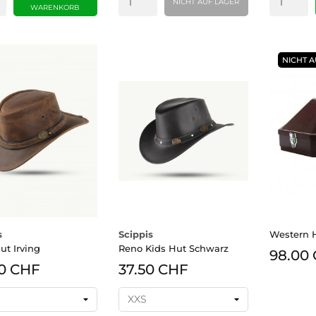
NICHT AUF LAGER
WARENKORB
NICHT A
s
Scippis
Western 
ut Irving
Reno Kids Hut Schwarz
98.00
0 CHF
37.50 CHF