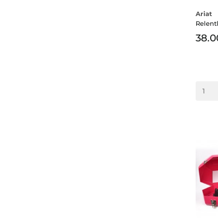
Ariat
Relent
38.0