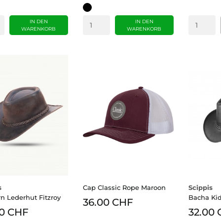
schwarz
IN DEN
IN DEN
WARENKORB
WARENKORB
s
Cap Classic Rope Maroon
Scippis
n Lederhut Fitzroy
Bacha Ki
36.00 CHF
00 CHF
32.00