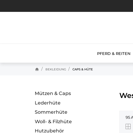
PFERD & REITEN
home
BEKLEIDUNG
CAPS & HÜTE
Mützen & Caps
Wes
Lederhüte
Sommerhüte
95 
Woll- & Filzhüte
Hutzubehör