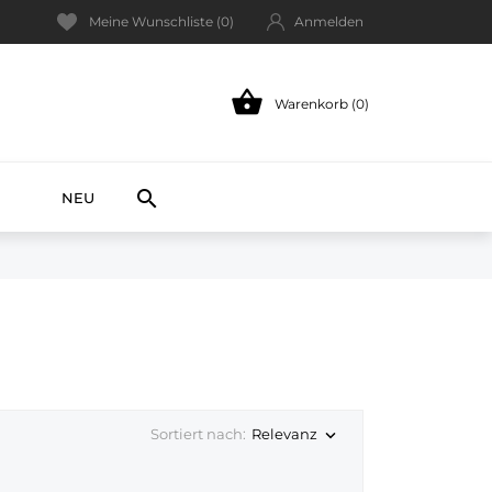
Meine Wunschliste (
0
)
Anmelden

Warenkorb (0)
NEW

NEU
Relevanz
Sortiert nach:
