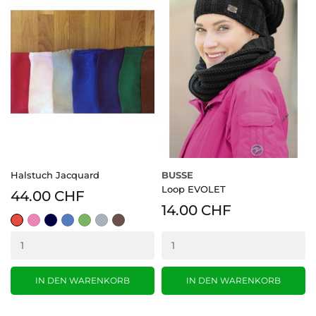
Halstuch Jacquard
BUSSE
Loop EVOLET
44.00 CHF
14.00 CHF
rot
rosa
navyblau
blau
grün
grau
braun
IN DEN WARENKORB
IN DEN WARENKORB