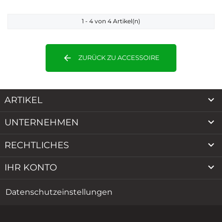
1 - 4 von 4 Artikel(n)
arrow_back
ZURÜCK ZU ACCESSOIRE

ARTIKEL

UNTERNEHMEN

RECHTLICHES

IHR KONTO
Datenschutzeinstellungen