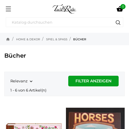
0

home
HOME & DEKOR
SPIEL & SPASS
BÜCHER
Bücher
FILTER ANZEIGEN
Relevanz

1 - 6 von 6 Artikel(n)