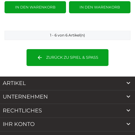
IN DEN WARENKORB
IN DEN WARENKORB
1 - 6 von 6 Artikel(n)
arrow_back
ZURÜCK ZU SPIEL & SPASS

ARTIKEL

UNTERNEHMEN

RECHTLICHES

IHR KONTO