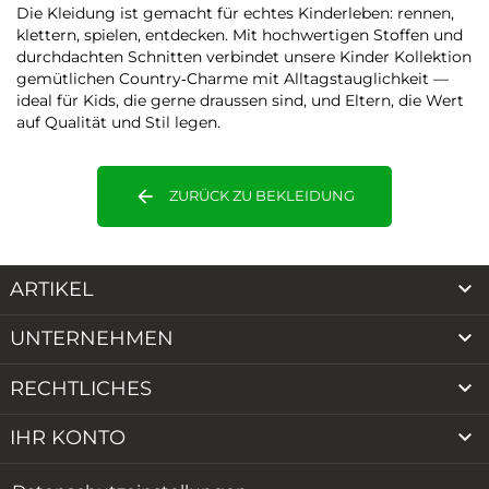
Die Kleidung ist gemacht für echtes Kinderleben: rennen,
klettern, spielen, entdecken. Mit hochwertigen Stoffen und
durchdachten Schnitten verbindet unsere Kinder Kollektion
gemütlichen Country‑Charme mit Alltagstauglichkeit —
ideal für Kids, die gerne draussen sind, und Eltern, die Wert
auf Qualität und Stil legen.
arrow_back
ZURÜCK ZU BEKLEIDUNG

ARTIKEL

UNTERNEHMEN

RECHTLICHES

IHR KONTO