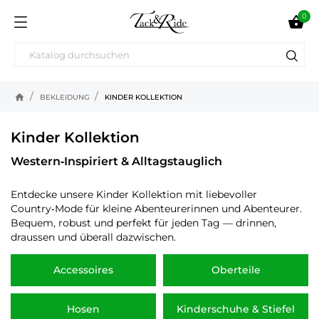
0

home
BEKLEIDUNG
KINDER KOLLEKTION
Kinder Kollektion
Western‑Inspiriert & Alltagstauglich
Entdecke unsere Kinder Kollektion mit liebevoller
Country‑Mode für kleine Abenteurerinnen und Abenteurer.
Bequem, robust und perfekt für jeden Tag — drinnen,
draussen und überall dazwischen.
Accessoires
Oberteile
Hosen
Kinderschuhe & Stiefel