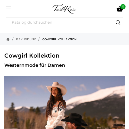
0

home
BEKLEIDUNG
COWGIRL KOLLEKTION
Cowgirl Kollektion
Westernmode für Damen