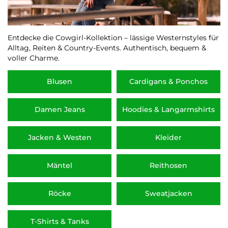
Entdecke die Cowgirl-Kollektion – lässige Westernstyles für
Alltag, Reiten & Country-Events. Authentisch, bequem &
voller Charme.
Blusen
Cardigans & Ponchos
Damen Jeans
Hoodies & Langarmshirts
Jacken & Westen
Kleider
Mäntel
Reithosen
Röcke
Sweatjacken
T-Shirts & Tanks