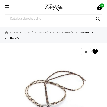
0

home
BEKLEIDUNG
CAPS & HÜTE
HUTZUBEHÖR
STAMPEDE
STRING SPS
favorite
0