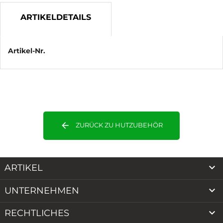
ARTIKELDETAILS
Artikel-Nr.
arrow_back
ZURÜCK ZU HUTZUBEHÖR

ARTIKEL

UNTERNEHMEN

RECHTLICHES