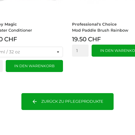
y Magic
Professional's Choice
ter Conditioner
Mod Paddle Brush Rainbow
0 CHF
19.50 CHF
IN DEN WARENK
IN DEN WARENKORB
arrow_back
ZURÜCK ZU PFLEGEPRODUKTE