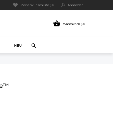
Meine Wunschliste (
0
)
Anmelden

Warenkorb (0)
NEW

NEU
ne™