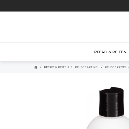
PFERD & REITEN
home
PFERD & REITEN
PFLEGEARTIKEL
PFLEGEPRODU