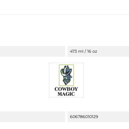
473 ml / 16 oz
606786010129