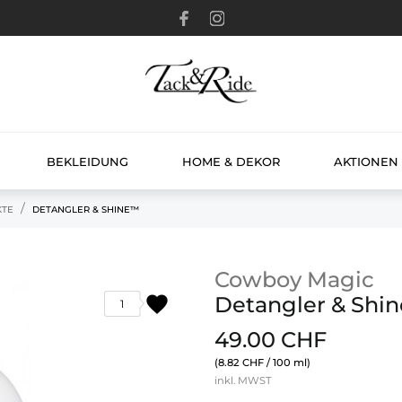
BEKLEIDUNG
HOME & DEKOR
AKTIONEN
KTE
DETANGLER & SHINE™
Cowboy Magic
favorite
Detangler & Shi
1
49.00 CHF
(8.82 CHF / 100 ml)
inkl. MWST