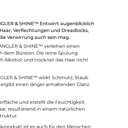
ER & SHINE™ Entwirrt augenblicklich
 Haar, Verflechtungen und Dreadlocks,
die Verwirrung auch sein mag.
ETANGLER & SHINE™ verleihen einen
ch dem Bürsten. Die reine Spülung
 Alkohol, und trocknet das Haar nicht
ER & SHINE™ wirkt Schmutz, Staub
rgibt einen länger anhaltenden Glanz.
rfläche und erstellt die Feuchtigkeit
ar, resultierend in einem natürlichen
truktur.
ikprodukt ist es auch für den Menschen