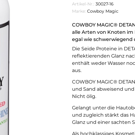
Artikel-Nr.:
30027-16
Marke:
Cowboy Magic
COWBOY MAGIC® DETANGL
alle Arten von Knoten im
egal wie schwerwiegend 
Die Seide Proteine in D
reflektierenden Glanz na
enthält weder Wasser noch
aus.
COWBOY MAGIC® DETANGL
und Sand abweisend und e
Nicht ölig.
Gelangt unter die Hautobe
und zugleich stärkt das Ha
Glanz und einer sachten S
Als hochklassiges Kosmet